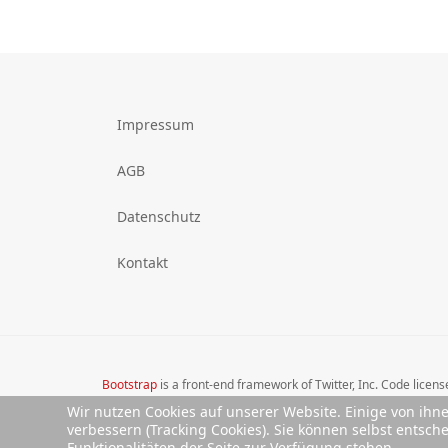
Impressum
AGB
Datenschutz
Kontakt
Bootstrap
is a front-end framework of Twitter, Inc. Code licen
Font Awesome
font licensed under
SIL OFL 1.1
.
Wir nutzen Cookies auf unserer Website. Einige von ihn
verbessern (Tracking Cookies). Sie können selbst entsch
Funktionalitäten der Seite zur Verfügung stehen.