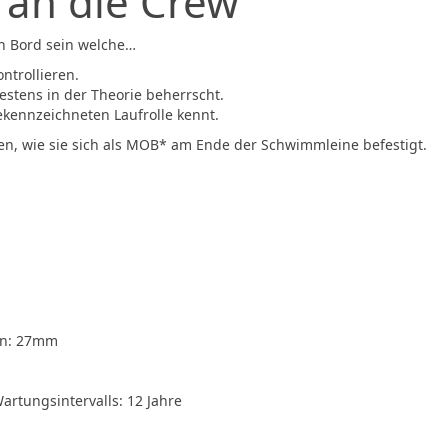
 an die Crew
an Bord sein welche…
ntrollieren.
stens in der Theorie beherrscht.
ekennzeichneten Laufrolle kennt.
en, wie sie sich als MOB* am Ende der Schwimmleine befestigt.
en: 27mm
artungsintervalls: 12 Jahre